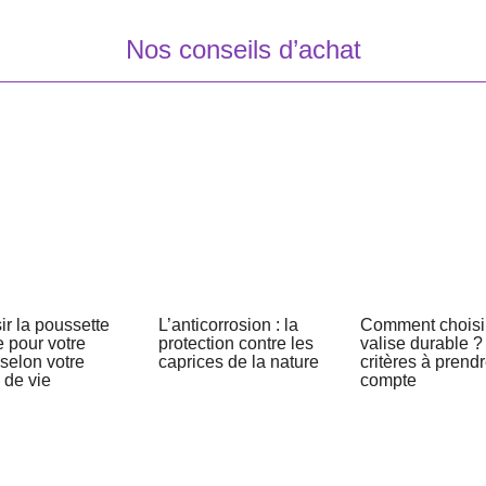
Nos conseils d’achat
ir la poussette
L’anticorrosion : la
Comment choisi
e pour votre
protection contre les
valise durable ?
selon votre
caprices de la nature
critères à prend
de vie
compte