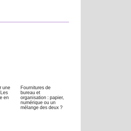
r une
Fournitures de
 Les
bureau et
re en
organisation : papier,
numérique ou un
mélange des deux ?