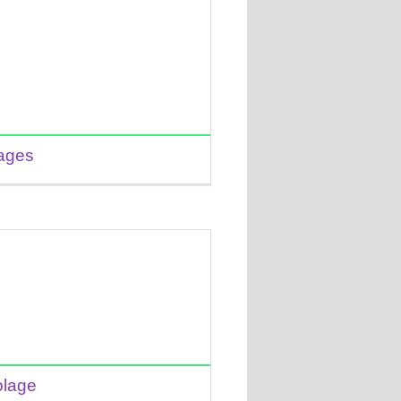
ages
olage